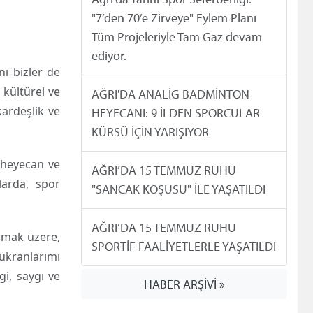
"7’den 70’e Zirveye" Eylem Planı
Tüm Projeleriyle Tam Gaz devam
ediyor.
ı bizler de
 kültürel ve
AĞRI'DA ANALİG BADMİNTON
kardeşlik ve
HEYECANI: 9 İLDEN SPORCULAR
KÜRSÜ İÇİN YARIŞIYOR
r heyecan ve
AĞRI’DA 15 TEMMUZ RUHU
larda, spor
"SANCAK KOŞUSU" İLE YAŞATILDI
AĞRI’DA 15 TEMMUZ RUHU
lmak üzere,
SPORTİF FAALİYETLERLE YAŞATILDI
ükranlarımı
i, saygı ve
HABER ARŞİVİ »