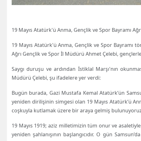
19 Mayıs Atatürk'ü Anma, Gençlik ve Spor Bayramı Ağrı
19 Mayıs Atatürk'ü Anma, Gençlik ve Spor Bayramı töre
Ağrı Gençlik ve Spor İl Müdürü Ahmet Çelebi, gençlerl
Saygı duruşu ve ardından İstiklal Marşı'nın okunm
Müdürü Çelebi, şu ifadelere yer verdi:
Bugün burada, Gazi Mustafa Kemal Atatürk’ün Samsun’
yeniden dirilişinin simgesi olan 19 Mayıs Atatürk’ü A
coşkuyla kutlamak üzere bir araya gelmiş bulunuyoruz
19 Mayıs 1919; aziz milletimizin tüm onur ve asaletiy
yeniden şahlanışının başlangıcıdır. O gün Samsun’da 