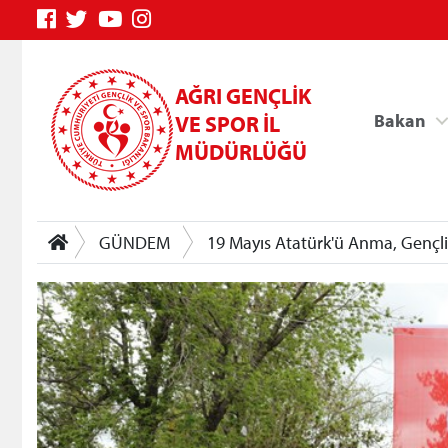
AĞRI GENÇLİK
Bakan
VE SPOR İL
MÜDÜRLÜĞÜ
GÜNDEM
19 Mayıs Atatürk'ü Anma, Gençli
Genç Bilgi Sistemi