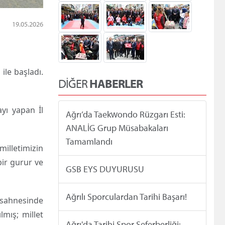
19.05.2026
ile başladı.
DİĞER
HABERLER
yı yapan İl
Ağrı’da Taekwondo Rüzgarı Esti:
ANALİG Grup Müsabakaları
Tamamlandı
illetimizin
bir gurur ve
GSB EYS DUYURUSU
Ağrılı Sporculardan Tarihi Başarı!
h sahnesinde
mış; millet
Ağrı'da Tarihi Spor Seferberliği: