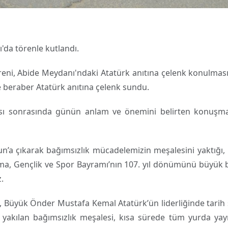
'da törenle kutlandı.
ni, Abide Meydanı'ndaki Atatürk anıtına çelenk konulması 
e beraber Atatürk anıtına çelenk sundu.
ası sonrasında günün anlam ve önemini belirten konuşma
a çıkarak bağımsızlık mücadelemizin meşalesini yaktığı, m
nma, Gençlik ve Spor Bayramı’nın 107. yıl dönümünü büyük 
.
le, Büyük Önder Mustafa Kemal Atatürk’ün liderliğinde tari
yakılan bağımsızlık meşalesi, kısa sürede tüm yurda yayıl