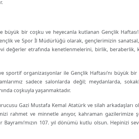
r.
e büyük bir coşku ve heyecanla kutlanan Gençlik Haftası’n
nçlik ve Spor İl Müdürlüğü olarak, gençlerimizin sanatsal,
evi değerler etrafında kenetlenmelerini, birlik, beraberlik, 
ve sportif organizasyonlar ile Gençlik Haftası’nı büyük bi
ramlarımız sadece salonlarda değil; meydanlarda, sokak
lanında coşkuyla yaşanmaktadır.
rucusu Gazi Mustafa Kemal Atatürk ve silah arkadaşları o
mizi rahmet ve minnetle anıyor, kahraman gazilerimize ş
Bayramı’mızın 107. yıl dönümü kutlu olsun. Hepinizi sevg