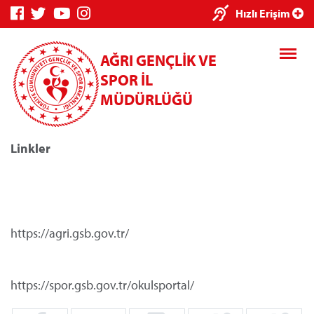
×
Hızlı Erişim
AĞRI GENÇLİK VE
SPOR İL
MÜDÜRLÜĞÜ
Linkler
Genç Bilgi
Spor Bilgi
Kredi/Yurt
Sistemi
Sistemi
İşlemleri
https://agri.gsb.gov.tr/
Kredi/Yurt E-
Ödeme
https://spor.gsb.gov.tr/okulsportal/