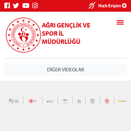
×
Hızlı Erişim
AĞRI GENÇLİK VE
SPOR İL
MÜDÜRLÜĞÜ
Genç Bilgi
Spor Bilgi
Kredi/Yurt
DİĞER VİDEOLAR
Sistemi
Sistemi
İşlemleri
Kredi/Yurt E-
Ödeme