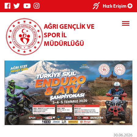
×
Hızlı Erişim
AĞRI GENÇLİK VE
SPOR İL
MÜDÜRLÜĞÜ
Genç Bilgi
Spor Bilgi
Kredi/Yurt
Sistemi
Sistemi
İşlemleri
Kredi/Yurt E-
Ödeme
30.06.2026