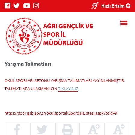
×
Hızlı Erişim
AĞRI GENÇLİK VE
SPOR İL
MÜDÜRLÜĞÜ
Yarışma Talimatları
Genç Bilgi
Spor Bilgi
Kredi/Yurt
Sistemi
Sistemi
İşlemleri
OKUL SPORLARI SEZONU YARIŞMA TALİMATLARI YAYINLANMIŞTIR.
TALİMATLARA ULAŞMAK İÇİN
TIKLAYINIZ
https://spor.gsb.gov.tr/okulsportal/SpordaliListesi.aspx?btid=9
Kredi/Yurt E-
Ödeme