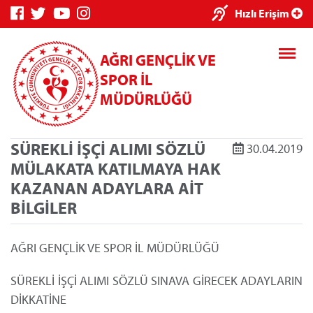
×
Hızlı Erişim
AĞRI GENÇLİK VE
SPOR İL
MÜDÜRLÜĞÜ
SÜREKLİ İŞÇİ ALIMI SÖZLÜ
30.04.2019
Genç Bilgi
Spor Bilgi
Kredi/Yurt
MÜLAKATA KATILMAYA HAK
Sistemi
Sistemi
İşlemleri
KAZANAN ADAYLARA AİT
BİLGİLER
AĞRI GENÇLİK VE SPOR İL MÜDÜRLÜĞÜ
Kredi/Yurt E-
Ödeme
SÜREKLİ İŞÇİ ALIMI SÖZLÜ SINAVA GİRECEK ADAYLARIN
DİKKATİNE