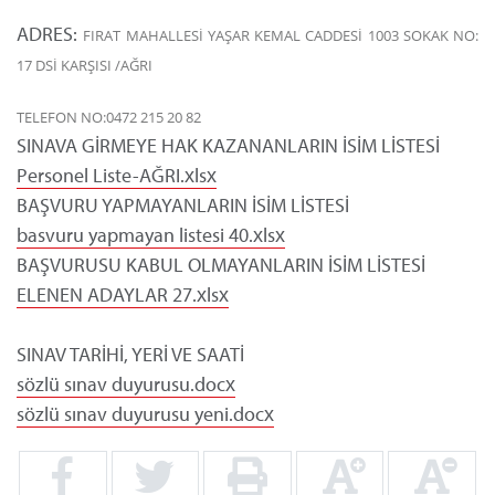
ADRES:
FIRAT MAHALLESİ YAŞAR KEMAL CADDESİ 1003 SOKAK NO:
17 DSİ KARŞISI /AĞRI
TELEFON NO:0472 215 20 82
SINAVA GİRMEYE HAK KAZANANLARIN İSİM LİSTESİ
Personel Liste-AĞRI.xlsx
BAŞVURU YAPMAYANLARIN İSİM LİSTESİ
basvuru yapmayan listesi 40.xlsx
BAŞVURUSU KABUL OLMAYANLARIN İSİM LİSTESİ
ELENEN ADAYLAR 27.xlsx
SINAV TARİHİ, YERİ VE SAATİ
sözlü sınav duyurusu.docx
sözlü sınav duyurusu yeni.docx