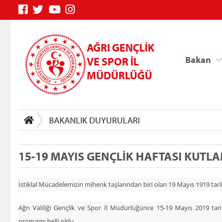
AĞRI GENÇLİK
Bakan
VE SPOR İL
MÜDÜRLÜĞÜ
BAKANLIK DUYURULARI
15-19 MAYIS GENÇLİK HAFTASI KUTL
Genç Bilgi Sistemi
İstiklal Mücadelemizin mihenk taşlarından biri olan 19 Mayıs 1919 tarih
Ağrı Valiliği Gençlik ve Spor İl Müdürlüğünce 15-19 Mayıs 2019 ta
programı belli oldu.