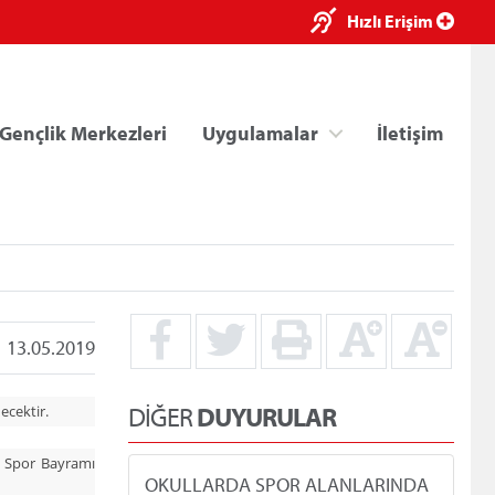
×
Hızlı Erişim
Gençlik Merkezleri
Uygulamalar
İletişim
13.05.2019
ri
Kredi/Yurt E-Ödeme
DİĞER
DUYURULAR
ecektir.
e Spor Bayramı
OKULLARDA SPOR ALANLARINDA